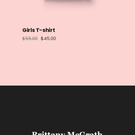
Girls T-shirt
$
55.00
$
45.00